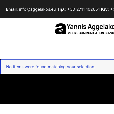
Email:
info@aggelakos.eu
Τηλ:
+30 2711 102651
Κιν:
+3
No items were found matching your selection.