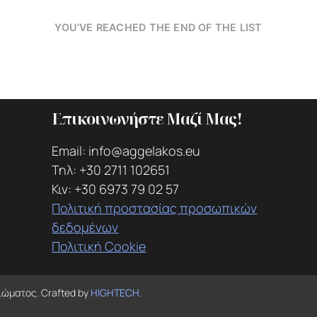
YOU’VE REACHED THE END OF THE LIST
Επικοινωνήστε Μαζί Μας!
Email: info@aggelakos.eu
Τηλ: +30 2711 102651
Κιν: +30 6973 79 02 57
Πολιτική προστασίας προσωπικών
δεδομένων
Πολιτική Cookie
ιώματος. Crafted by
HIGHTECH
.