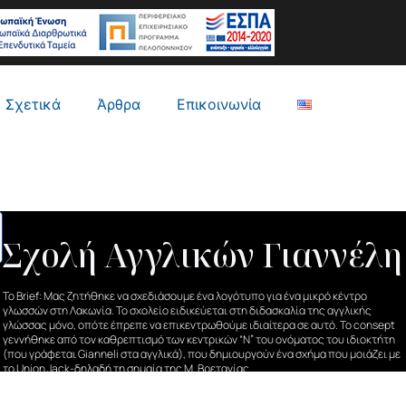
Σχετικά
Άρθρα
Επικοινωνία
Σχολή Αγγλικών Γιαννέλη
To Brief: Μας ζητήθηκε να σχεδιάσουμε ένα λογότυπο για ένα μικρό κέντρο
γλωσσών στη Λακωνία. Το σχολείο ειδικεύεται στη διδασκαλία της αγγλικής
γλώσσας μόνο, οπότε έπρεπε να επικεντρωθούμε ιδιαίτερα σε αυτό. Το consept
γεννήθηκε από τον καθρεπτισμό των κεντρικών “Ν” του ονόματος του ιδιοκτήτη
(που γράφεται Gianneli στα αγγλικά), που δημιουργούν ένα σχήμα που μοιάζει με
το Union Jack-δηλαδή τη σημαία της Μ. Βρετανίας .