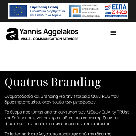
Quatrus Branding
Ονοματοδοσία και Branding για την εταιρεία QUATRUS που
δραστηριοποιείται στον τομέα των μεταφορών.
Το όνομα προκύπτει από τη σύντμηση των λέξεων QUAlity TRUst
και Safety που είναι οι κύριες αξίες που χαρακτηρίζουν τον
ιδρυτή και την ποιότητα των υπηρεσιών της εταιρείας.
Το lettermark στο λογότυπο προέκυψε από την ιδέα της