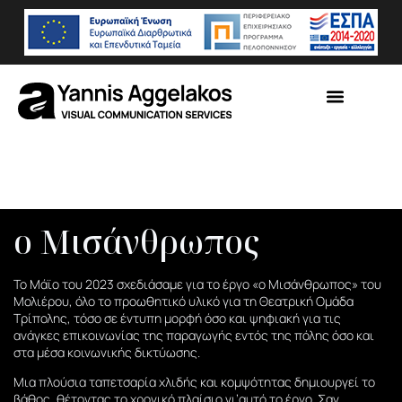
ο Μισάνθρωπος
Το Mάϊο του 2023 σχεδιάσαμε για το έργο «ο Μισάνθρωπος» του
Μολιέρου, όλο το προωθητικό υλικό για τη Θεατρική Ομάδα
Τρίπολης, τόσο σε έντυπη μορφή όσο και ψηφιακή για τις
ανάγκες επικοινωνίας της παραγωγής εντός της πόλης όσο και
στα μέσα κοινωνικής δικτύωσης.
Μια πλούσια ταπετσαρία χλιδής και κομψότητας δημιουργεί το
βάθος, θέτοντας το χρονικό πλαίσιο γι’αυτό το έργο. Σαν