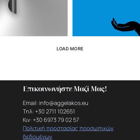
LOAD MORE
Επικοινωνήστε Μαζί Μας!
Email: info@aggelakos.eu
Τηλ: +30 2711 102651
Κιν: +30 6973 79 02 57
Πολιτική προστασίας προσωπικών
δεδομένων