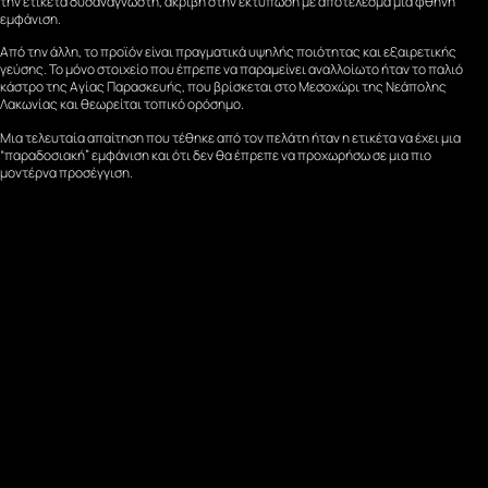
την ετικέτα δυσανάγνωστη, ακριβή στην εκτύπωση με αποτέλεσμα μια φθηνή
εμφάνιση.
Από την άλλη, το προϊόν είναι πραγματικά υψηλής ποιότητας και εξαιρετικής
γεύσης. Το μόνο στοιχείο που έπρεπε να παραμείνει αναλλοίωτο ήταν το παλιό
κάστρο της Αγίας Παρασκευής, που βρίσκεται στο Μεσοχώρι της Νεάπολης
Λακωνίας και θεωρείται τοπικό ορόσημο.
Μια τελευταία απαίτηση που τέθηκε από τον πελάτη ήταν η ετικέτα να έχει μια
“παραδοσιακή” εμφάνιση και ότι δεν θα έπρεπε να προχωρήσω σε μια πιο
μοντέρνα προσέγγιση.