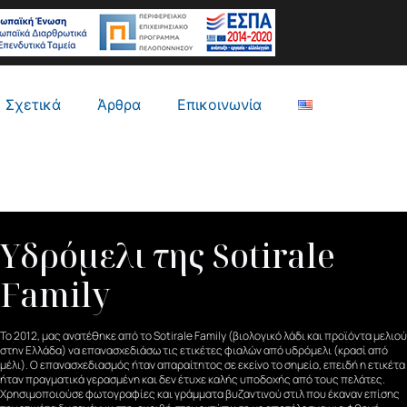
Σχετικά
Άρθρα
Επικοινωνία
Υδρόμελι της Sotirale
Family
Το 2012, μας ανατέθηκε από το Sotirale Family (βιολογικό λάδι και προϊόντα μελιού
στην Ελλάδα) να επανασχεδιάσω τις ετικέτες φιαλών από υδρόμελι (κρασί από
μέλι). Ο επανασχεδιασμός ήταν απαραίτητος σε εκείνο το σημείο, επειδή η ετικέτα
ήταν πραγματικά γερασμένη και δεν έτυχε καλής υποδοχής από τους πελάτες.
Χρησιμοποιούσε φωτογραφίες και γράμματα βυζαντινού στιλ που έκαναν επίσης