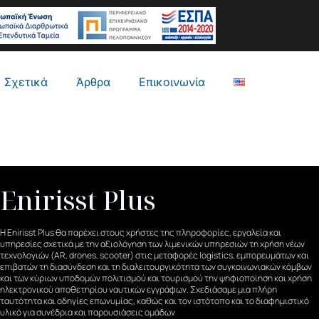
Σχετικά
Άρθρα
Επικοινωνία
Enirisst Plus
Η Enirisst Plus θα παρέχει στους χρήστες της πληροφορίες, εργαλεία και
υπηρεσίες σχετικά με την αξιολόγηση των λιμενικών υπηρεσιών τη χρήση νέων
τεχνολογιών (AR, drones, scooter) στις μεταφορές logistics, εμπορευμάτων και
επιβατών τη διασύνδεση και τη διαλειτουργικότητα των συγκοινωνιακών κόμβων
και των κύριων υποδομών πολιτισμού και τουρισμού την ψηφιοποίηση και χρήση
ηλεκτρονικού αποθετηρίου ναυτικών εγγράφων. Σχεδιάσαμε μια πλήρη
ταυτότητα και οδηγίες επωνυμίας, καθώς και τον ιστότοπο και το διαφημιστικό
υλικό για συνέδρια και παρουσιάσεις ομάδων