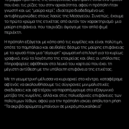
που έχει τις ρίζες του στην αρχαιότητα, αφού η πρόπολη ήταν
γνωστή και ως “μαύρο κερί”, ιδιαίτερα διαδεδομένο ως
αντιφλεγμονώδες στους λαούς της Μεσογείου. Συνεπώς, έχουμε
το πρώτο χρώμα της ετικέτας από αυτόν τον χαρακτηρισμό: μια
μαύρη επιφάνεια, που ταιριάζει άψογα με τον απλό φιμέ
περιέκτη.
Η πρόπολη εξάγεται με κόπο από τις κυψέλες και είναι πολύτιμη,
οπότε το παμπάλαιο και αειθαλές δέσιμο της μαύρης επιφάνειας
με το χρυσό ήταν μια “σίγουρη” χρωματική επιλογή για το κυρίως
γραφικό, ενώ το λογότυπο της εταιρείας και όλες οι υπόλοιπες
πληροφορίες αφέθηκαν στο λευκό του χαρτιού που έχει τη
μέγιστη αντίθεση με την υπόλοιπη επιφάνεια της ετικέτας.
Με τη γεωμετρική μέλισσα να κυριαρχεί στο κέντρο, καταφέραμε
αφ’ενός να ακολουθήσουμε τις σύγχρονες μινιμαλιστικές
σχεδιάσεις και αφ’ετέρου να παραπέμψουμε στο εξαγωνικό
μοτίβο της κυψέλης, αλλά και στις πολυεδρικές επιφάνειες των
πολύτιμων λίθων, αφού για την πρόπολη ισχύει απόλυτα η ρήση
“Τα ακριβά αρώματα μπαίνουν σε μικρά μπουκαλάκια”