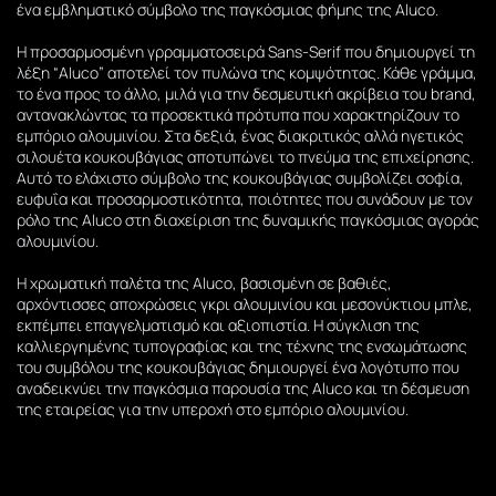
ένα εμβληματικό σύμβολο της παγκόσμιας φήμης της Aluco.
Η προσαρμοσμένη γρραμματοσειρά Sans-Serif που δημιουργεί τη
λέξη “Aluco” αποτελεί τον πυλώνα της κομψότητας. Κάθε γράμμα,
το ένα προς το άλλο, μιλά για την δεσμευτική ακρίβεια του brand,
αντανακλώντας τα προσεκτικά πρότυπα που χαρακτηρίζουν το
εμπόριο αλουμινίου. Στα δεξιά, ένας διακριτικός αλλά ηγετικός
σιλουέτα κουκουβάγιας αποτυπώνει το πνεύμα της επιχείρησης.
Αυτό το ελάχιστο σύμβολο της κουκουβάγιας συμβολίζει σοφία,
ευφυΐα και προσαρμοστικότητα, ποιότητες που συνάδουν με τον
ρόλο της Aluco στη διαχείριση της δυναμικής παγκόσμιας αγοράς
αλουμινίου.
Η χρωματική παλέτα της Aluco, βασισμένη σε βαθιές,
αρχόντισσες αποχρώσεις γκρι αλουμινίου και μεσονύκτιου μπλε,
εκπέμπει επαγγελματισμό και αξιοπιστία. Η σύγκλιση της
καλλιεργημένης τυπογραφίας και της τέχνης της ενσωμάτωσης
του συμβόλου της κουκουβάγιας δημιουργεί ένα λογότυπο που
αναδεικνύει την παγκόσμια παρουσία της Aluco και τη δέσμευση
της εταιρείας για την υπεροχή στο εμπόριο αλουμινίου.