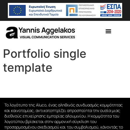
Portfolio single
template
Το λογότυπο της Aluco, ένας αληθινός συνδυασμός κομψότητας
και καινοτομίας, αντικατοπτρίζει απροσποίητα την ουσία μιας
διεθνούς επιχείρησης εμπορίας αλουμινίου. Η κομψότητα του
λογοτύπου βρίσκεται στην αρμονική σύγκλιση του
προσαρμοσμένου σχεδιασμού και του συμβολισμού, κάνοντάς το